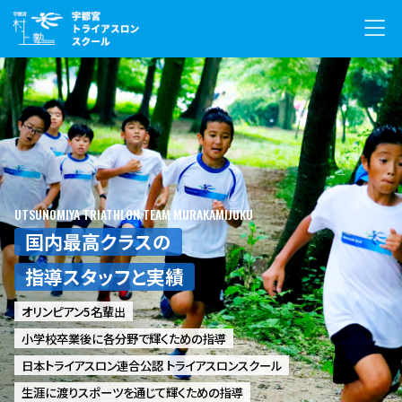
UTSUNOMIYA TRIATHLON TEAM MURAKAMIJUKU
国内最高クラスの
指導スタッフと実績
オリンピアン5名輩出
小学校卒業後に各分野で輝くための指導
日本トライアスロン連合公認 トライアスロンスクール
生涯に渡りスポーツを通じて輝くための指導