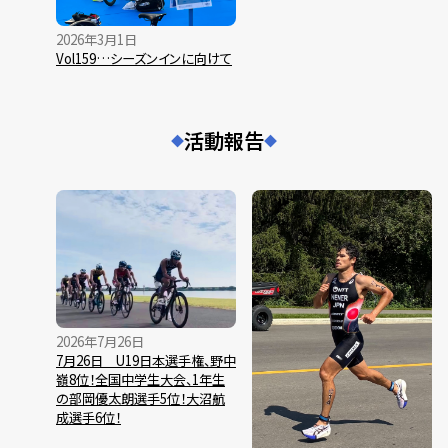
2026年3月1日
Vol159…シーズンインに向けて
活動報告
◆
◆
2026年7月26日
7月26日 U19日本選手権、野中
嶺8位！全国中学生大会、1年生
の部岡優太朗選手5位！大沼航
成選手6位！