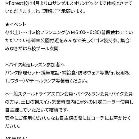
＊Forest校は4月よりロサンゼルスオリンピックまで休校とさせて
いただきますことご理解ご了承願います。
★イベント
4/4（土）・・・ゴミ拾いランニング(ＡＭ6：00～6：30)普段使わせてい
ただいている御幸公園付近をみんなで美しく！ゴミ袋持参。 集合：
みゆきがはら校プール玄関
＊バイク実走レッスン参加者へ
パンク修理セット・携帯電話・補給食・防寒ウェア等携行、反射板
（リフター）やテールランプ等装着ください。
＊一般スクールトライアスロン会員・バイク＆ラン会員・バイク会員
の方は、土日の朝スイム営業時間内に屋外の固定ローラー使用し
自主練していただいて結構です。
安全にご使用ください。なお自主練の際にはコーチにお声かけく
ださい。
【各種届出】