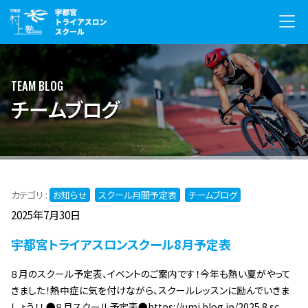
TEAM BLOG
チームブログ
カテゴリ :
お知らせ
スクール月間予定表
チームブログ
2025年7月30日
宇都宮トライアスロンスクール8月予定表
８月のスクール予定表、イベントのご案内です！今年も熱い夏がやって
きました！熱中症に気を付けながら、スクールレッスンに励んでいきま
しょう！！ ●８月スクール予定表●https://umj.blog.jp/2025.8.sc