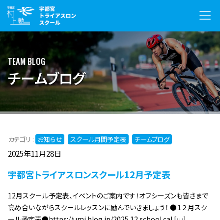
TEAM BLOG
チームブログ
カテゴリ :
お知らせ
スクール月間予定表
チームブログ
2025年11月28日
宇都宮トライアスロンスクール12月予定表
12月スクール予定表、イベントのご案内です！オフシーズンも皆さまで
高め合いながらスクールレッスンに励んでいきましょう！ ●１２月スク
ール予定表●https://umj.blog.jp/2025.12.school.cal […]