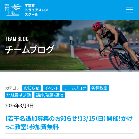
TEAM BLOG
チームブログ
カテゴリ :
お知らせ
イベント
チームブログ
各種教室
地域貢献活動
講座/講習/講演
2026年3月3日
【若干名追加募集のお知らせ！】3/15（日）開催！かけ
っこ教室！参加費無料