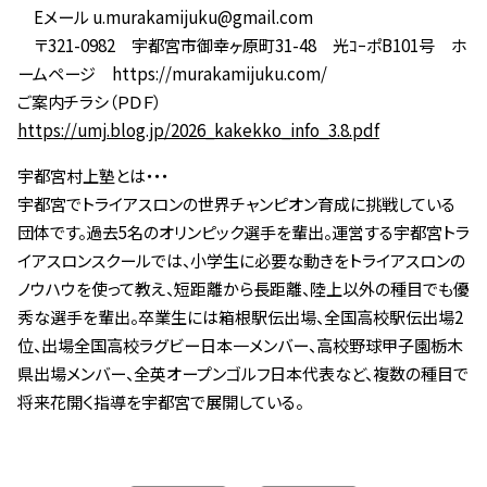
Eメール u.murakamijuku@gmail.com
〒321-0982 宇都宮市御幸ヶ原町31-48 光ｺｰポB101号 ホ
ームページ https://murakamijuku.com/
ご案内チラシ（ＰＤＦ）
https://umj.blog.jp/2026_kakekko_info_3.8.pdf
宇都宮村上塾とは・・・
宇都宮でトライアスロンの世界チャンピオン育成に挑戦している
団体です。過去5名のオリンピック選手を輩出。運営する宇都宮トラ
イアスロンスクールでは、小学生に必要な動きをトライアスロンの
ノウハウを使って教え、短距離から長距離、陸上以外の種目でも優
秀な選手を輩出。卒業生には箱根駅伝出場、全国高校駅伝出場2
位、出場全国高校ラグビー日本一メンバー、高校野球甲子園栃木
県出場メンバー、全英オープンゴルフ日本代表など、複数の種目で
将来花開く指導を宇都宮で展開している。