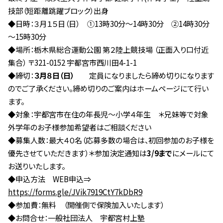
技部（短距離跳躍ブロック）出身
◆日時：３月１５日（日） ①13時30分～14時30分 ②14時30分
～15時30分
◆場所：栃木県総合運動公園 第２陸上競技場 （正面入り口付近
集合） 〒321-0152 宇都宮市西川田4-1-1
◆締切：
３月８日（日）
定員になりましたら締め切りになります
のでご了承ください。締め切りのご案内はホームページにて行い
ます。
◆対象：宇都宮市在住の年長児～小学４年生 ＊兄妹等で対象
外学年のお子様参加希望者はご相談ください
◆募集人数：最大４０名（応募多数の場合は、初回参加のお子様を
優先させていただきます）＊参加決定通知は
3/9まで
にメールにて
お送りいたします。
◆申込方法 WEB申込⇒
https://forms.gle/JVik7919CtY7kDbR9
◆参加費：無料 （開催側で保険加入いたします）
◆お問合せ：一般社団法人 宇都宮村上塾