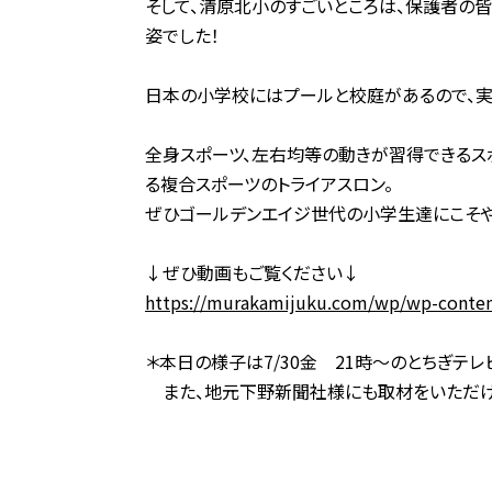
そして、清原北小のすごいところは、保護者の
姿でした！
日本の小学校にはプールと校庭があるので、実
全身スポーツ、左右均等の動きが習得できるス
る複合スポーツのトライアスロン。
ぜひゴールデンエイジ世代の小学生達にこそや
↓ぜひ動画もご覧ください↓
https://murakamijuku.com/wp/wp-conte
＊本日の様子は7/30金 21時～のとちぎテ
また、地元下野新聞社様にも取材をいただけま