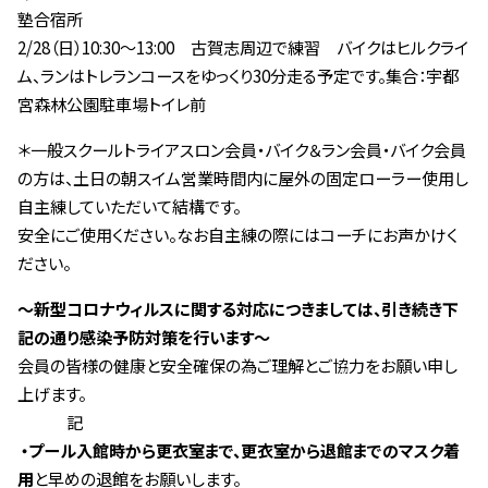
塾合宿所
2/28（日）10:30～13:00 古賀志周辺で練習 バイクはヒルクライ
ム、ランはトレランコースをゆっくり30分走る予定です。集合：宇都
宮森林公園駐車場トイレ前
＊一般スクールトライアスロン会員・バイク＆ラン会員・バイク会員
の方は、土日の朝スイム営業時間内に屋外の固定ローラー使用し
自主練していただいて結構です。
安全にご使用ください。なお自主練の際にはコーチにお声かけく
ださい。
～新型コロナウィルスに関する対応につきましては、引き続き下
記の通り感染予防対策を行います～
会員の皆様の健康と安全確保の為ご理解とご協力をお願い申し
上げます。
記
・プール入館時から更衣室まで、更衣室から退館までのマスク着
用
と早めの退館をお願いします。