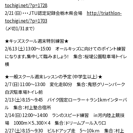
tochigi.net/?p=1728
2/21（日）・・・JTU認定記録会栃木県会場
http://triathlon-
tochigi.net/?p=1703
（〆切1/31まで）
★キッズスクール週末特別練習★
2/6.13（土）13:00～15:00 オールキッズに向けてのポイント練習
になります。集中して臨みましょう！ 集合：桜堤公園駐車場トイレ
横
★一般スクール週末レッスンの予定（中学生以上）★
2/7（日）11:00～13:00 変化走80分 集合：鬼怒グリーンパーク
白沢駐車場トイレ前
2/13（土）8:15～9:45 バイク固定ローラー＋ラン1kmインターバ
ル 集合：村上塾合宿所
2/14（日）12:00～14:00 ランのスピード練習 ㏌河内陸上競技
場 1000m×5、300×4 集合：ドリームプール入り口
2/27（土）8:15～9:30 ビルドアップ走 5～10ｋｍ 集合：村上