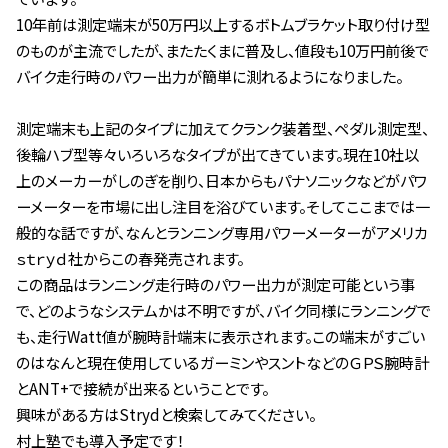
10年前は測定端末が50万円以上するボトムブラケット取り付け型
のものが主流でしたが、またたくまに普及し、値段も10万円前後で
バイク走行時のパワー出力が簡単に測れるようになりました。
測定端末も上記のタイプに加えてクランク装着型、ペダル測定型、
後輪ハブ型等々いろいろなタイプが出てきています。現在10社以
上のメーカーがしのぎを削り、日本からもパナソニックなどがパワ
ーメーターを市場に出し注目を浴びています。そしてここまでは一
般的な話ですが、なんとランニング専用パワーメーターがアメリカ
ｓｔｒｙｄ社からこの春発売されます。
この商品はランニング走行時のパワー出力が測定可能という事
で、どのようなシステムかは不明ですが、バイク同様にランニングで
も、走行Watt値が腕時計端末に表示されます。この端末がすごい
のはなんと現在使用しているガーミンやスントなどのＧＰＳ腕時計
とANT+で接続が出来るということです。
興味がある方はStrydと検索してみてください。
村上塾でも導入予定です！