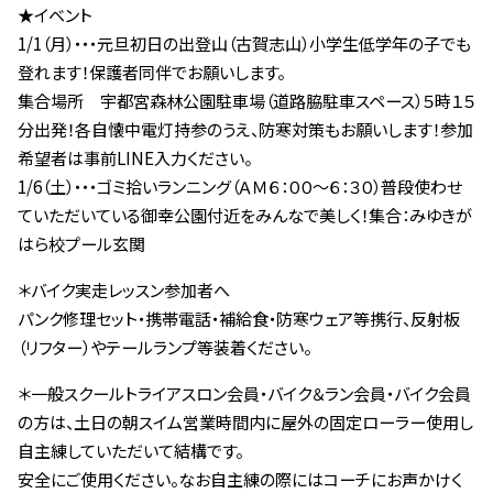
★イベント
1/1（月）・・・元旦初日の出登山（古賀志山）小学生低学年の子でも
登れます！保護者同伴でお願いします。
集合場所 宇都宮森林公園駐車場（道路脇駐車スペース）５時１５
分出発！各自懐中電灯持参のうえ、防寒対策もお願いします！参加
希望者は事前LINE入力ください。
1/6（土）・・・ゴミ拾いランニング（ＡＭ６：００～６：３０）普段使わせ
ていただいている御幸公園付近をみんなで美しく！集合：みゆきが
はら校プール玄関
＊バイク実走レッスン参加者へ
パンク修理セット・携帯電話・補給食・防寒ウェア等携行、反射板
（リフター）やテールランプ等装着ください。
＊一般スクールトライアスロン会員・バイク＆ラン会員・バイク会員
の方は、土日の朝スイム営業時間内に屋外の固定ローラー使用し
自主練していただいて結構です。
安全にご使用ください。なお自主練の際にはコーチにお声かけく